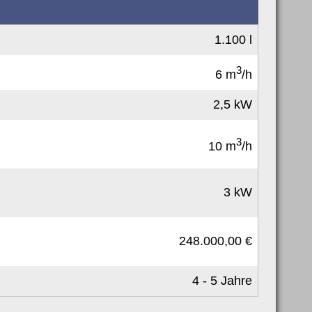
1.100 l
3
6 m
/h
2,5 kW
3
10 m
/h
3 kW
248.000,00 €
4 - 5 Jahre